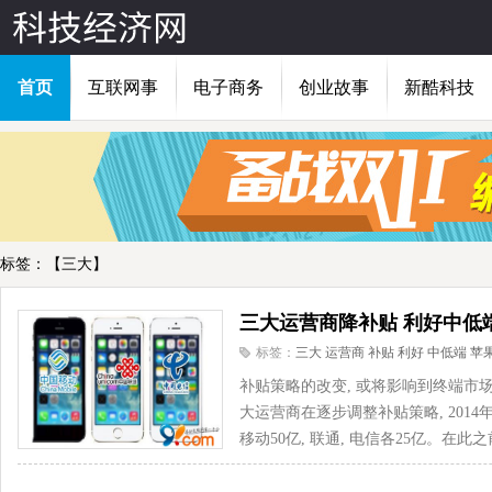
首页
互联网事
电子商务
创业故事
新酷科技
标签：【三大】
三大运营商降补贴 利好中低
标签：
三大
运营商
补贴
利好
中低端
苹
补贴策略的改变, 或将影响到终端市
大运营商在逐步调整补贴策略, 2014
移动50亿, 联通, 电信各25亿。在此之前,