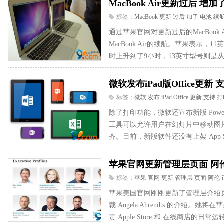
MacBook Air更新过后 
标签：
MacBook
更新
过后
加了
电池
续
通过苹果官网对更新过后的MacBook
MacBook Air的续航。苹果表示，1
时上升到了9小时，13英寸型号则是从10
微软发布iPad版Office更新
标签：
微软
发布
iPad
Office
更新
支持
打
除了打印功能，微软还宣布新版 PowerPoi
工具可以允许用户在幻灯片中移动图
齐。目前，新版软件还没有上架 App Sto
苹果官网更新管理层页面 阿
标签：
苹果
官网
更新
管理层
页面
阿伦
苹果美国官网刚刚更新了管理层介绍
裁 Angela Ahrendts 的介绍。她将在
责 Apple Store 和 在线商店的日常