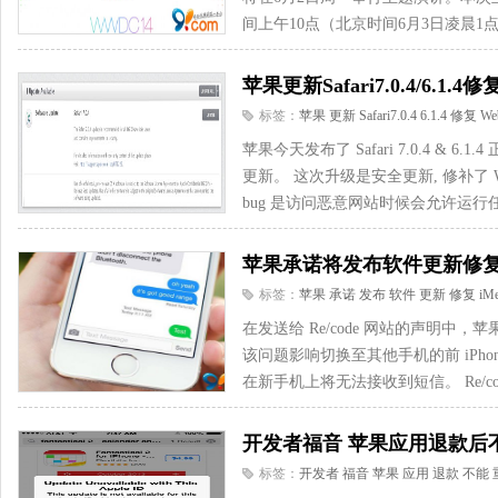
间上午10点（北京时间6月3日凌晨1点
苹果更新Safari7.0.4/6.1.4修复
标签：
苹果
更新
Safari7.0.4
6.1.4
修复
We
苹果今天发布了 Safari 7.0.4 & 6.1.
更新。 这次升级是安全更新, 修补了 We
bug 是访问恶意网站时候会允许运行任
苹果承诺将发布软件更新修复iM
标签：
苹果
承诺
发布
软件
更新
修复
iMe
在发送给 Re/code 网站的声明中，苹果
该问题影响切换至其他手机的前 iPhone
在新手机上将无法接收到短信。 Re/cod
开发者福音 苹果应用退款后
标签：
开发者
福音
苹果
应用
退款
不能