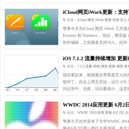
iCloud网页iWork更新：
标签：
iCloud
网页
iWork
更新
支持
百人
苹果今天为iCloud 网页 iWork 工
Keynote 和 Numbers 。现在，网页
协作编辑，之前最多支持50人。此外，
iOS 7.1.2 流量持续增加 
标签：
7.1.2
流量
持续
增加
更新
很快
发
现在看起来，根据最近苹果发言人的声明，
级补丁。自从上周五开始，运行 iOS 
问记录中。当然，访问量很小，这意味着i
WWDC 2014应用更新 6
标签：
WWDC
2014
应用
更新
6月
2日
大
苹果今天对外宣布了今年WWDC 20
将在6月2日周一举行主题演讲。本