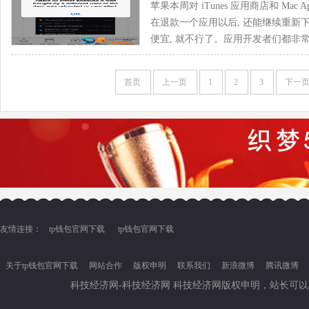
苹果本周对 iTunes 应用商店和 Mac 
在退款一个应用以后, 还能继续重新
便宜, 就不行了。应用开发者们都非常欢
首页
上一页
1
2
3
下一
友情连接：
tp钱包官网下载
tp钱包官网下载
关于tp钱包官网下载
网站合作
版权申明
联系我们
新浪微博
腾讯微博
科技经济网-科技经济网 科技经济网版权申明，站长